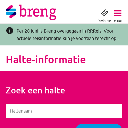
Webshop
Menu
Per 28 juni is Breng overgegaan in RRReis. Voor
actuele reisinformatie kun je voortaan terecht op
RRReis.nl >>
Halte-informatie
Zoek een halte
Haltenaam
Haltenaam