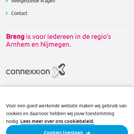
Veelgestelde vragen
Contact
Breng
is voor iedereen in de regio's
Arnhem en Nijmegen.
Voor een goed werkende website maken wij gebruik van
cookies en daarvoor hebben wij jouw toestemming
Disclaimer
Cookies
Privacy
Voorwaarden
Lees meer over ons cookiebeleid.
nodig.
Cookies toestaan