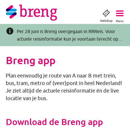
Webshop
Menu
Per 28 juni is Breng overgegaan in RRReis. Voor
actuele reisinformatie kun je voortaan terecht op
RRReis.nl >>
Breng app
Plan eenvoudig je route van A naar B met trein,
bus, tram, metro of (veer)pont in heel Nederland!
Je ziet altijd de actuele reisinformatie én de live
locatie van je bus.
Download de Breng app