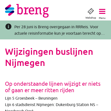
Webshop
Menu
Per 28 juni is Breng overgegaan in RRReis. Voor
actuele reisinformatie kun je voortaan terecht op
RRReis.nl >>
Wijzigingen buslijnen
Nijmegen
Op onderstaande lijnen wijzigt er niets
of gaan er meer ritten rijden
Lijn 5 Groesbeek – Beuningen
Lijn 6 stadsdienst Nijmegen: Dukenburg Station NS –