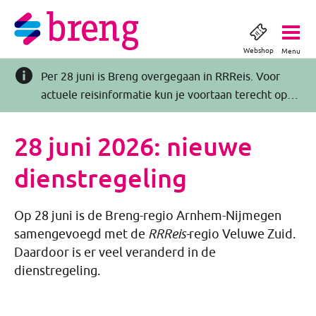
Webshop
Menu
Per 28 juni is Breng overgegaan in RRReis. Voor
actuele reisinformatie kun je voortaan terecht op
RRReis.nl >>
28 juni 2026: nieuwe
dienstregeling
Op 28 juni is de Breng-regio Arnhem-Nijmegen
samengevoegd met de
RRReis-
regio Veluwe Zuid.
Daardoor is er veel veranderd in de
dienstregeling.