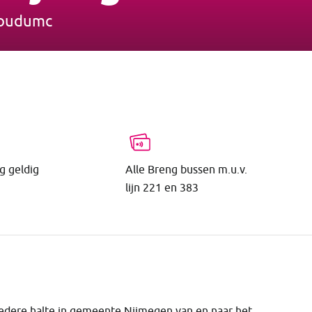
dboudumc
g geldig
Alle Breng bussen m.u.v.
lijn 221 en 383
edere halte in gemeente Nijmegen van en naar het