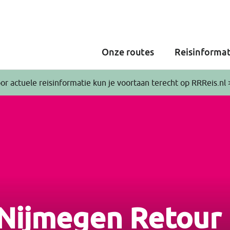
Onze routes
Reisinformat
or actuele reisinformatie kun je voortaan terecht op RRReis.nl 
Nijmegen Retour