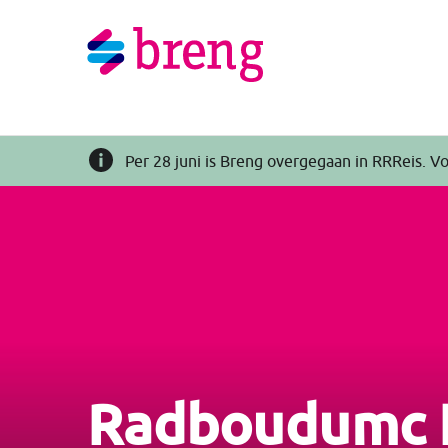
Per 28 juni is Breng overgegaan in RRReis. Vo
Radboudumc 