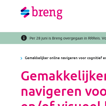
Per 28 juni is Breng overgegaan in RRReis. Vo
Gemakkelijker online navigeren voor cognitief e
Gemakkelijker
navigeren voo