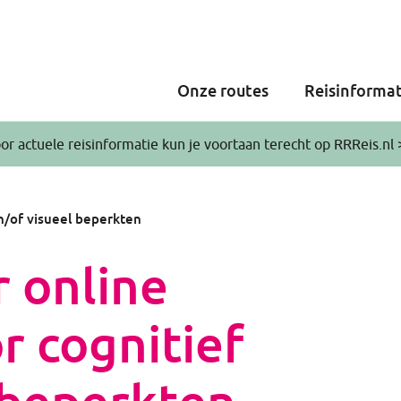
Onze routes
Reisinformat
or actuele reisinformatie kun je voortaan terecht op RRReis.nl 
n/of visueel beperkten
 online
r cognitief