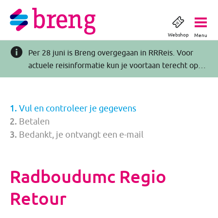
Webshop
Menu
Per 28 juni is Breng overgegaan in RRReis. Voor
actuele reisinformatie kun je voortaan terecht op
RRReis.nl >>
Vul en controleer je gegevens
Betalen
Bedankt, je ontvangt een e-mail
Radboudumc Regio
Retour