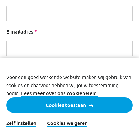
E-mailadres
Ja, ik wil graag nieuws, persoonlijke reisinspiratie, actie
Ja, ik wil graag nieuws, persoonlijke
Voor een goed werkende website maken wij gebruik van
reisinspiratie, acties en exclusieve extra’s
cookies en daarvoor hebben wij jouw toestemming
ontvangen
Lees meer over ons cookiebeleid.
nodig.
Ja, ik wil graag informatie over de dienstregeling, werk
Ja, ik wil graag informatie over de
Cookies toestaan
dienstregeling, werkzaamheden en eventuele
verstoringen in mijn regio ontvangen
Zelf instellen
Cookies weigeren
<strong>Ja, ik ga akkoord met de</strong> <a href="/
Ja, ik ga akkoord met de
productvoorwaarden