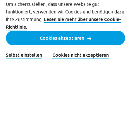
Um sicherzustellen, dass unsere Website gut
Häufig gestellte Fragen (FAQ)
funktioniert, verwenden wir Cookies und benötigen dazu
Lesen Sie mehr über unsere Cookie-
Ihre Zustimmung.
Kontakt
Richtlinie.
Cookies akzeptieren
Breng
is voor iedereen in de regio's
Arnhem en Nijmegen.
Selbst einstellen
Cookies nicht akzeptieren
Disclaimer
Cookies
Datenschutz