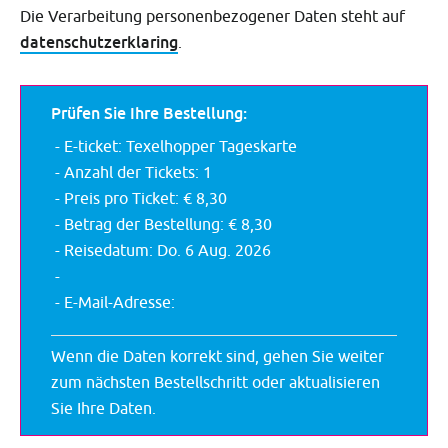
Die Verarbeitung personenbezogener Daten steht auf
datenschutzerklaring
.
Prüfen Sie Ihre Bestellung:
E-ticket: Texelhopper Tageskarte
Anzahl der Tickets:
1
Preis pro Ticket:
€ 8,30
Betrag der Bestellung:
€ 8,30
Reisedatum:
Do. 6 Aug. 2026
E-Mail-Adresse:
Wenn die Daten korrekt sind, gehen Sie weiter
zum nächsten Bestellschritt oder aktualisieren
Sie Ihre Daten.