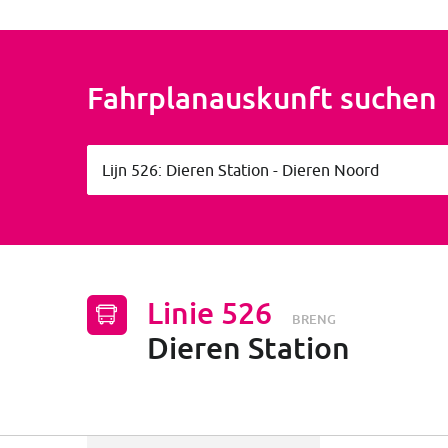
Fahrplanauskunft suchen
Linienummer / Ortsname
Lijn 526: Dieren Station - Dieren Noord
Linie
526
Linie
526
nach
Dieren Station
BRENG
Dieren Station