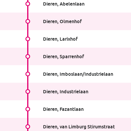
Dieren, Abelenlaan
Haltestelleninfo
:
Abelenlaan
Dieren, Olmenhof
Haltestelleninfo
:
Olmenhof
Dieren, Larixhof
Haltestelleninfo
:
Larixhof
Dieren, Sparrenhof
Haltestelleninfo
:
Sparrenhof
Dieren, Imboslaan/Industrielaan
Haltestelleninfo
:
Imboslaan/Industrielaan
Dieren, Industrielaan
Haltestelleninfo
:
Industrielaan
Dieren, Fazantlaan
Haltestelleninfo
:
Fazantlaan
Dieren, van Limburg Stirumstraat
Haltestelleninfo
:
van Limburg Stirumstraat