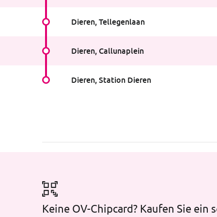
Dieren, Tellegenlaan
Haltestelleninfo
:
Tellegenlaan
Dieren, Callunaplein
Haltestelleninfo
:
Callunaplein
Dieren, Station Dieren
Haltestelleninfo
:
Station Dieren
Keine OV-Chipcard? Kaufen Sie ein s