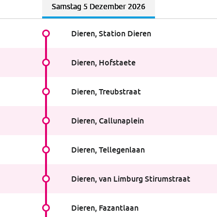
Samstag 5 Dezember 2026
Dieren, Station Dieren
Haltestelleninfo
Haltestelleninfo
:
Station Dieren
Dieren, Hofstaete
Haltestelleninfo
:
Hofstaete
Dieren, Treubstraat
Haltestelleninfo
:
Treubstraat
Dieren, Callunaplein
Haltestelleninfo
:
Callunaplein
Dieren, Tellegenlaan
Haltestelleninfo
:
Tellegenlaan
Dieren, van Limburg Stirumstraat
Haltestelleninfo
:
van Limburg Stirumstraat
Dieren, Fazantlaan
Haltestelleninfo
:
Fazantlaan