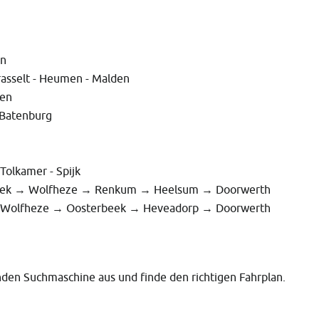
Herwen
Overasselt - Heumen - Malden
Malden
en - Batenburg
th - Tolkamer - Spijk
erbeek → Wolfheze → Renkum → Heelsum → Doorwerth
 Wolfheze → Oosterbeek → Heveadorp → Doorwerth
den Suchmaschine aus und finde den richtigen Fahrplan.